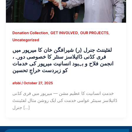
,
,
,
Donation Collection
GET INVOLVED
OUR PROJECTS
Uncategorized
لفٹیننٹ جنرل (ر) شیرافگن خان کا میرپور میں
فری کڈنی ڈائیلاسز سنٹر کا خصوصی دورہ،
انجمن فلاح و بہبود انسانیت میرپور کی خدمات
کو زبردست خراجِ تحسین
afobi
/
October 27, 2025
خدمتِ انسانیت کا عظیم مشن — میرپور میں فری کڈنی
ڈائیلاسز سینٹر عوامی خدمت کی ایک روشن مثال لفٹیننٹ
جنرل […]