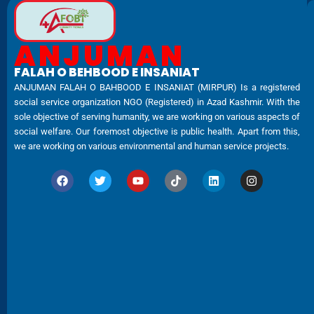
ANJUMAN
FALAH O BEHBOOD E INSANIAT
ANJUMAN FALAH O BAHBOOD E INSANIAT (MIRPUR) Is a registered
social service organization NGO (Registered) in Azad Kashmir. With the
sole objective of serving humanity, we are working on various aspects of
social welfare. Our foremost objective is public health. Apart from this,
we are working on various environmental and human service projects.
F
T
Y
T
L
I
a
w
o
i
i
n
c
i
u
k
n
s
e
t
t
t
k
t
b
t
u
o
e
a
o
e
b
k
d
g
o
r
e
i
r
k
n
a
m