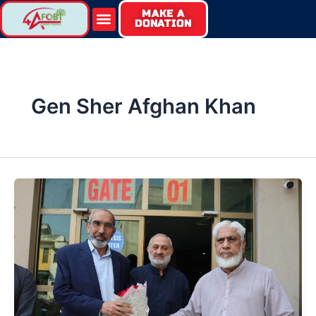
Skip
MAKE A
Menu
DONATION
to
content
Gen Sher Afghan Khan