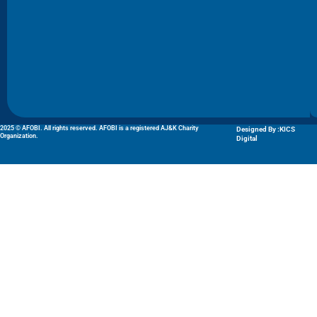
2025 © AFOBI. All rights reserved. AFOBI is a registered AJ&K Charity
Designed By :KICS
Organization.
Digital