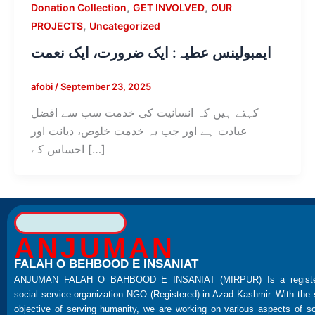
,
,
Donation Collection
GET INVOLVED
OUR
,
PROJECTS
Uncategorized
ایمبولینس عطیہ: ایک ضرورت، ایک نعمت
afobi
/
September 23, 2025
کہتے ہیں کہ انسانیت کی خدمت سب سے افضل
عبادت ہے اور جب یہ خدمت خلوص، دیانت اور
احساس کے […]
ANJUMAN
FALAH O BEHBOOD E INSANIAT
ANJUMAN FALAH O BAHBOOD E INSANIAT (MIRPUR) Is a registe
social service organization NGO (Registered) in Azad Kashmir. With the 
objective of serving humanity, we are working on various aspects of so